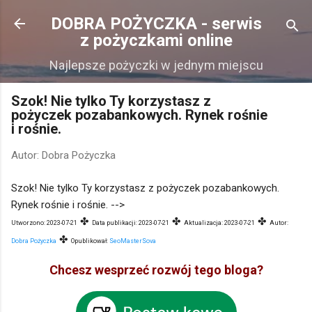
Przejdź do głównej zawartości
DOBRA POŻYCZKA - serwis
z pożyczkami online
Najlepsze pożyczki w jednym miejscu
Szok! Nie tylko Ty korzystasz z
pożyczek pozabankowych. Rynek rośnie
i rośnie.
Autor:
Dobra Pożyczka
Szok! Nie tylko Ty korzystasz z pożyczek pozabankowych.
Rynek rośnie i rośnie.
-->
✤
✤
✤
Utworzono:
2023-07-21
Data publikacji:
2023-07-21
Aktualizacja:
2023-07-21
Autor:
✤
Dobra Pożyczka
Opublikował:
SeoMasterSova
Chcesz wesprzeć rozwój tego bloga?