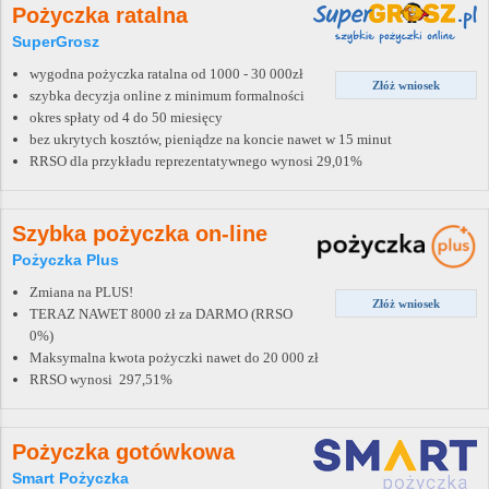
Pożyczka ratalna
SuperGrosz
wygodna pożyczka ratalna od 1000 - 30 000zł
Złóż wniosek
szybka decyzja online z minimum formalności
okres spłaty od 4 do 50 miesięcy
bez ukrytych kosztów, pieniądze na koncie nawet w 15 minut
RRSO dla przykładu reprezentatywnego wynosi 29,01%
Szybka pożyczka on-line
Pożyczka Plus
Zmiana na PLUS!
Złóż wniosek
TERAZ NAWET 8000 zł za DARMO (RRSO
0%)
Maksymalna kwota pożyczki nawet do 20 000 zł
RRSO wynosi 297,51%
Pożyczka gotówkowa
Smart Pożyczka