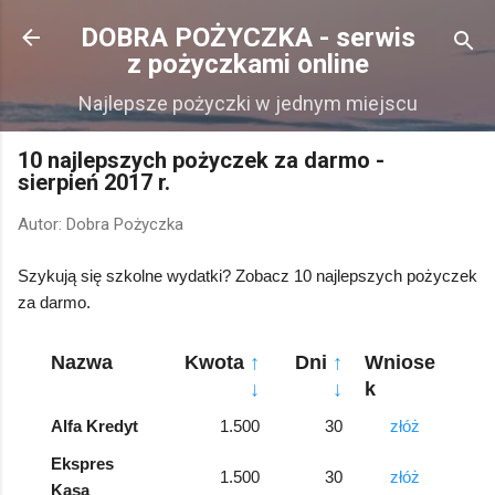
Przejdź do głównej zawartości
DOBRA POŻYCZKA - serwis
z pożyczkami online
Najlepsze pożyczki w jednym miejscu
10 najlepszych pożyczek za darmo -
sierpień 2017 r.
Autor:
Dobra Pożyczka
Szykują się szkolne wydatki? Zobacz 10 najlepszych pożyczek
za darmo.
Nazwa
Kwota
↑
Dni
↑
Wniose
↓
↓
k
Alfa Kredyt
1.500
30
złóż
Ekspres
1.500
30
złóż
Kasa