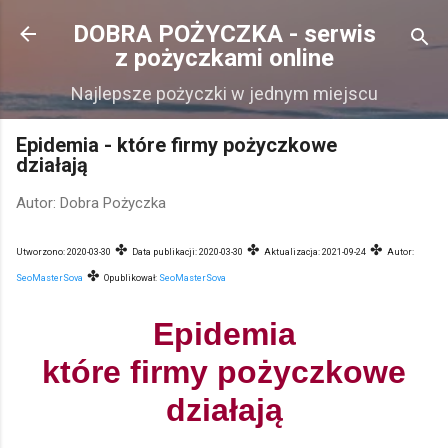
Przejdź do głównej zawartości
DOBRA POŻYCZKA - serwis
z pożyczkami online
Najlepsze pożyczki w jednym miejscu
Epidemia - które firmy pożyczkowe
działają
Autor:
Dobra Pożyczka
✤
✤
✤
Utworzono:
2020-03-30
Data publikacji:
2020-03-30
Aktualizacja:
2021-09-24
Autor:
✤
SeoMasterSova
Opublikował:
SeoMasterSova
Epidemia
które firmy pożyczkowe
działają