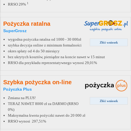
1
RRSO 29%
Pożyczka ratalna
SuperGrosz
wygodna pożyczka ratalna od 1000 - 30 000zł
Złóż wniosek
szybka decyzja online z minimum formalności
okres spłaty od 4 do 50 miesięcy
bez ukrytych kosztów, pieniądze na koncie nawet w 15 minut
RRSO dla przykładu reprezentatywnego wynosi 29,01%
Szybka pożyczka on-line
Pożyczka Plus
Zmiana na PLUS!
Złóż wniosek
TERAZ NAWET 8000 zł za DARMO (RRSO
0%)
Maksymalna kwota pożyczki nawet do 20 000 zł
RRSO wynosi 297,51%