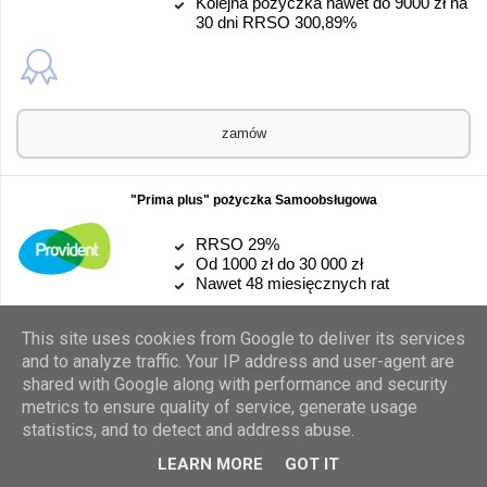
Kolejna pożyczka nawet do 9000 zł na
30 dni RRSO 300,89%
zamów
"Prima plus" pożyczka Samoobsługowa
RRSO 29%
Od 1000 zł do 30 000 zł
Nawet 48 miesięcznych rat
This site uses cookies from Google to deliver its services
and to analyze traffic. Your IP address and user-agent are
shared with Google along with performance and security
zamów
metrics to ensure quality of service, generate usage
statistics, and to detect and address abuse.
Pożyczka ratalna
LEARN MORE
GOT IT