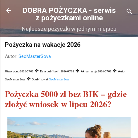
Przejdź do głównej zawartości
DOBRA POŻYCZKA - serwis
z pożyczkami online
Najlepsze pożyczki w jednym miejscu
Pożyczka na wakacje 2026
Autor:
SeoMasterSova
✤
✤
✤
Utworzono:
2026-07-02
Data publikacji:
2026-07-02
Aktualizacja:
2026-07-02
Autor:
✤
SeoMasterSova
Opublikował:
SeoMasterSova
Pożyczka 5000 zł bez BIK – gdzie
złożyć wniosek w lipcu 2026?