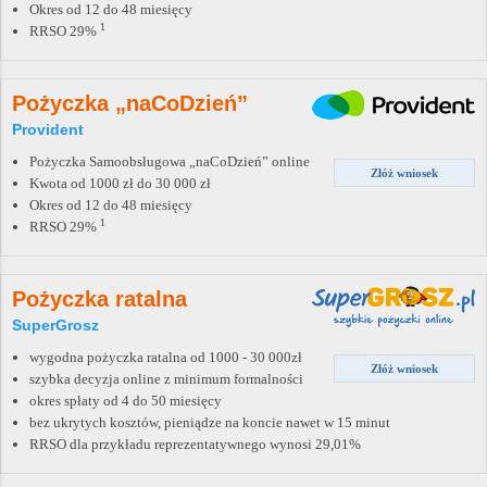
Okres od 12 do 48 miesięcy
1
RRSO 29%
Pożyczka „naCoDzień”
Provident
Pożyczka Samoobsługowa „naCoDzień” online
Złóż wniosek
Kwota od 1000 zł do 30 000 zł
Okres od 12 do 48 miesięcy
1
RRSO 29%
Pożyczka ratalna
SuperGrosz
wygodna pożyczka ratalna od 1000 - 30 000zł
Złóż wniosek
szybka decyzja online z minimum formalności
okres spłaty od 4 do 50 miesięcy
bez ukrytych kosztów, pieniądze na koncie nawet w 15 minut
RRSO dla przykładu reprezentatywnego wynosi 29,01%