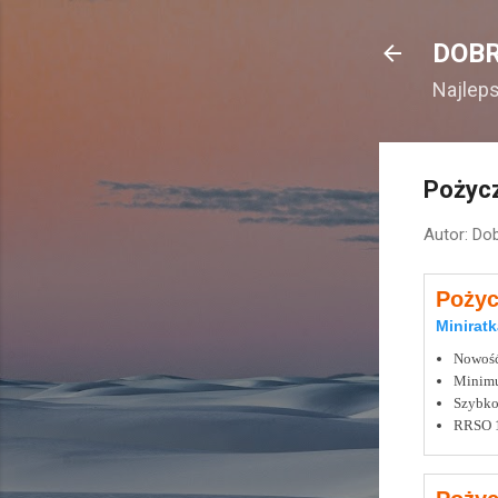
DOBR
Najlep
Pożycz
Autor:
Dob
Pożyc
Miniratk
Nowość,
Minimu
Szybko
RRSO 