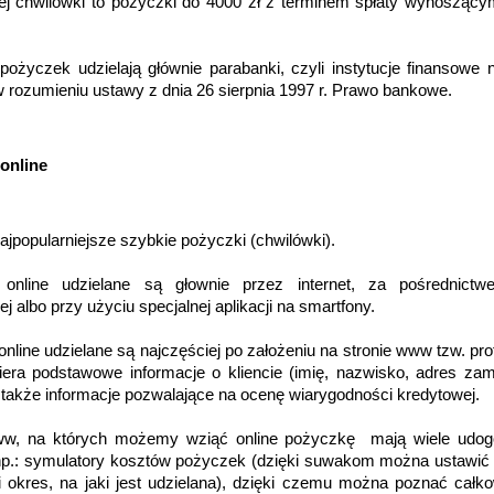
ej chwilówki to pożyczki do 4000 zł z terminem spłaty wynoszący
pożyczek udzielają głównie parabanki, czyli instytucje finansowe n
 rozumieniu ustawy z dnia 26 sierpnia 1997 r. Prawo bankowe.
online
jpopularniejsze szybkie pożyczki (chwilówki). 
 online udzielane są głownie przez internet, za pośrednictwe
ej albo przy użyciu specjalnej aplikacji na smartfony. 
nline udzielane są najczęściej po założeniu na stronie www tzw. profil
iera podstawowe informacje o kliencie (imię, nazwisko, adres zami
a także informacje pozwalające na ocenę wiarygodności kredytowej. 
w, na których możemy wziąć online pożyczkę  mają wiele udogo
 np.: symulatory kosztów pożyczek (dzięki suwakom można ustawić
i okres, na jaki jest udzielana), dzięki czemu można poznać całkow