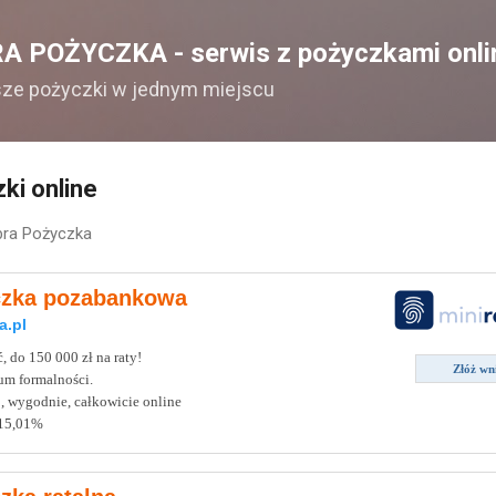
Przejdź do głównej zawartości
A POŻYCZKA - serwis z pożyczkami onli
sze pożyczki w jednym miejscu
ki online
ra Pożyczka
zka pozabankowa
a.pl
 do 150 000 zł na raty!
Złóż wn
m formalności.
, wygodnie, całkowicie online
15,01%