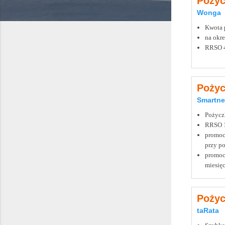
Pożyc
Wonga
Kwota p
na okre
RRSO 
Pożyc
Smartne
Pożycz
RRSO 
promoc
przy po
promocj
miesięc
Pożyc
taRata