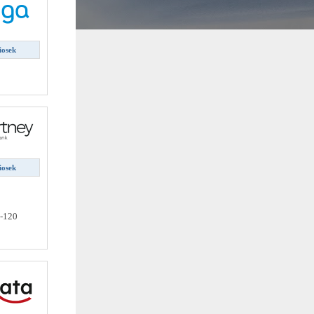
iosek
iosek
8-120