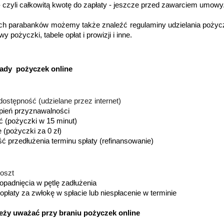
- czyli całkowitą kwotę do zapłaty - jeszcze przed zawarciem umowy.
ch parabanków możemy także znaleźć regulaminy udzielania pożycze
 pożyczki, tabele opłat i prowizji i inne. 
wady  pożyczek online
ostępność (udzielane przez internet)
opień przyznawalności
ć (pożyczki w 15 minut)
 (pożyczki za 0 zł)
ć przedłużenia terminu spłaty (refinansowanie)
koszt
opadnięcia w pętlę zadłużenia
opłaty za zwłokę w spłacie lub niespłacenie w terminie
eży uważać przy braniu pożyczek online