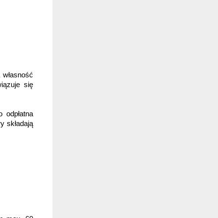
 własność 
ązuje się 
o odpłatna 
y składają 