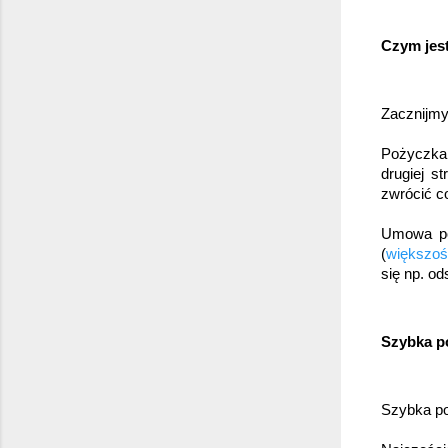
Czym jes
Zacznijmy
Pożyczka 
drugiej s
zwrócić co
Umowa po
(
większoś
się np. ods
Szybka p
Szybka po