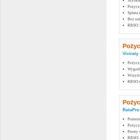
Szybka
Pożyczy
Spłata 
Bez zaś
RRSO 
Poży
Viviraty
Pożyczk
Wygodni
Wszyst
RRSO d
Pożyc
RataPro
Pomożem
Pożyczk
Prosty 
RRSO: