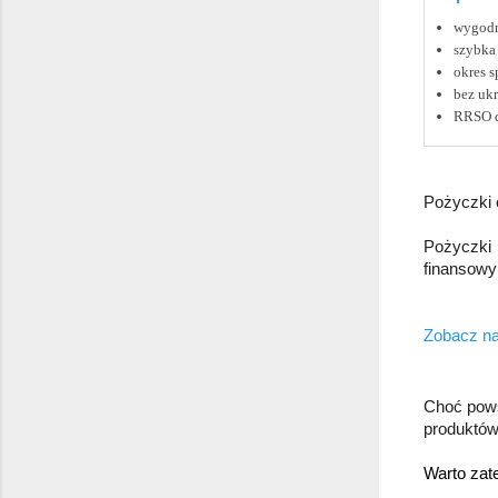
wygodn
szybka
okres s
bez ukr
RRSO d
Pożyczki o
Pożyczki 
finansowy
Zobacz na
Choć pows
produktów
Warto zate