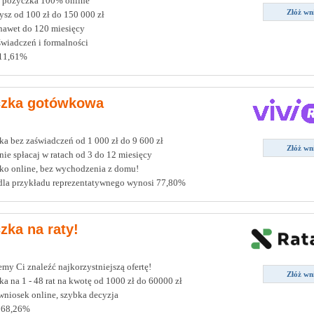
 pożyczka 100% online
Złóż wn
sz od 100 zł do 150 000 zł
nawet do 120 miesięcy
wiadczeń i formalności
11,61%
czka gotówkowa
a bez zaświadczeń od 1 000 zł do 9 600 zł
Złóż wn
e spłacaj w ratach od 3 do 12 miesięcy
ko online, bez wychodzenia z domu!
la przykładu reprezentatywnego wynosi 77,80%
zka na raty!
y Ci znaleźć najkorzystniejszą ofertę!
Złóż wn
a na 1 - 48 rat na kwotę od 1000 zł do 60000 zł
wniosek online, szybka decyzja
 68,26%