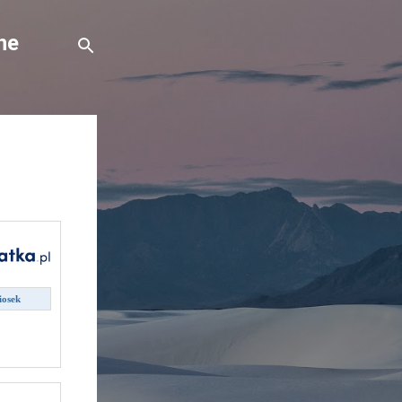
ne
iosek