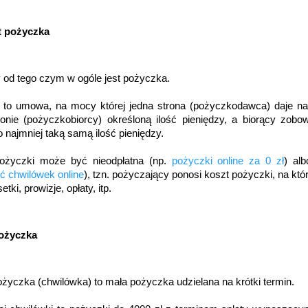
t pożyczka
 od tego czym w ogóle jest pożyczka. 
to umowa, na mocy której jedna strona (pożyczkodawca) daje na
tronie (pożyczkobiorcy) określoną ilość pieniędzy, a biorący zobowi
 najmniej taką samą ilość pieniędzy.
życzki może być nieodpłatna (np. 
pożyczki online za 0 zł
) alb
ć chwilówek online
), tzn. pożyczający ponosi koszt pożyczki, na któr
etki, prowizje, opłaty, itp. 
ożyczka 
życzka (chwilówka) to mała pożyczka udzielana na krótki termin. 