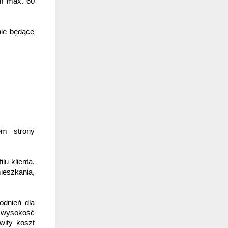
m max. 60 
ie będące 
m strony 
u klienta, 
eszkania, 
dnień dla 
 wysokość 
ity koszt 