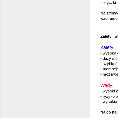
pożyczki 
Na strona
wzór umowy
Zalety i 
Zalety
:
- wysoka d
- duży st
- szybkoś
- promocje
- możliwoś
Wady:
- wysoki 
- ryzyko p
- wysokie 
Na co nal