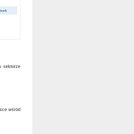
iosek
 sektorze 
sce wśród 