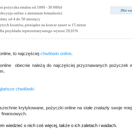
a pożyczka ratalna od 1000 - 30 000zł
Złóż wn
 decyzja online z minimum formalności
płaty od 4 do 50 miesięcy
ytych kosztów, pieniądze na koncie nawet w 15 minut
la przykładu reprezentatywnego wynosi 29,01%
nline, to najczęściej 
chwilówki online
. 
online  obecnie należą do najczęściej przyznawanych pożyczek w
m. 
jtańsze chwilówki
zechnie krytykowane, pożyczki online na stałe znalazły swoje miej
 finansowych. 
m wiedzieć o nich coś więcej, także o ich zaletach i wadach. 