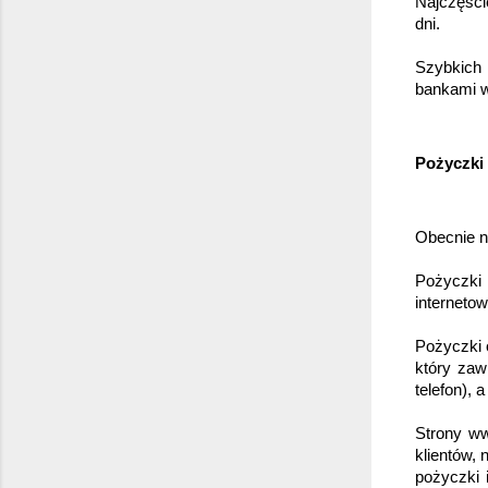
Najczęści
dni.
Szybkich 
bankami w
Pożyczki 
Obecnie na
Pożyczki
internetow
Pożyczki o
który zaw
telefon), 
Strony ww
klientów,
pożyczki 