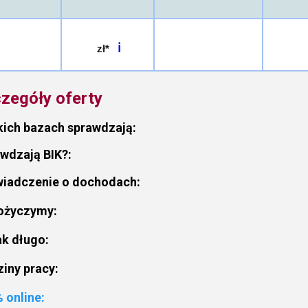
ℹ
 zł*
zegóły oferty
kich bazach sprawdzają:
wdzają BIK?:
iadczenie o dochodach:
pożyczymy:
ak długo:
iny pracy:
 online: