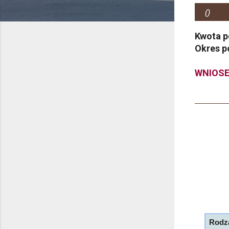
(
)
Kwota p
Okres p
WNIOS
Rodza