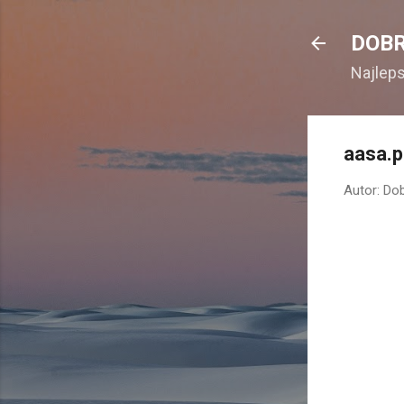
DOBR
Najlep
aasa.p
Autor:
Dob