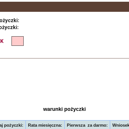
ożyczki:
ożyczki:
EK
warunki pożyczki
j pożyczki:
Rata miesięczna:
Pierwsza  za darmo:
Wniosek: 