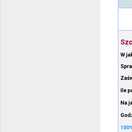
Szc
W ja
Spra
Zaśw
Ile 
Na j
Godz
100%