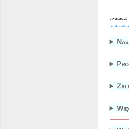
Utworzono:
2018
SeoMasterSova
Nas
Pro
Zal
Więc