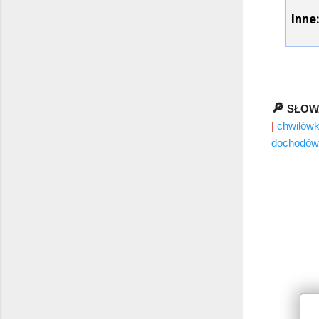
Inne
🔎
SŁOW
|
chwilów
dochodów