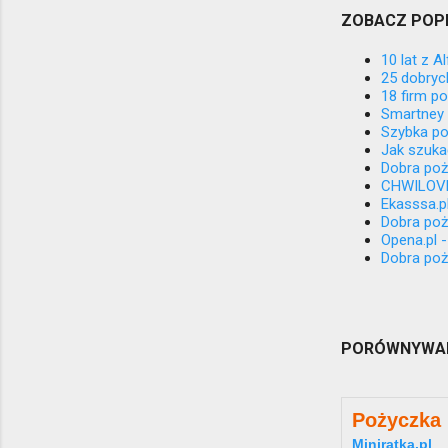
ZOBACZ POP
10 lat z A
25 dobryc
18 firm p
Smartney 
Szybka po
Jak szuka
Dobra poż
CHWILOVE 
Ekasssa.pl
Dobra poży
Opena.pl 
Dobra poży
PORÓWNYWAR
Pożyczka
Miniratka.pl