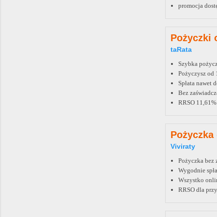
promocja dostę
Pożyczki 
taRata
Szybka pożyc
Pożyczysz od 1
Spłata nawet d
Bez zaświadcze
RRSO 11,61%
Pożyczka
Viviraty
Pożyczka bez z
Wygodnie spłac
Wszystko onli
RRSO dla przy