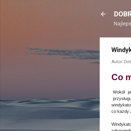
DOBR
Najlep
Windyk
Autor:
Dob
Co m
Wokół pr
przysług
windykator
co każdy z
Windykato
odpowied