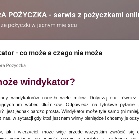
Przejdź do głównej zawartości
A POŻYCZKA - serwis z pożyczkami onli
sze pożyczki w jednym miejscu
ator - co może a czego nie może
ra Pożyczka
oże windykator?
acy windykatorów narosło wiele mitów. Dotyczą one również 
ujących im wobec dłużników. Odpowiedź na tytułowe pytanie
?” jest jednak bardzo prosta. Windykator może tyle samo (ni mniej,
 nas, w sytuacji gdy ktoś jest nam winny pieniądze i chcemy je odz
r, jak i wierzyciel, może więc przede wszystkim zwrócić się
nim wnioskiem, np. wnieść pozew o zapłatę, a następnie, po 