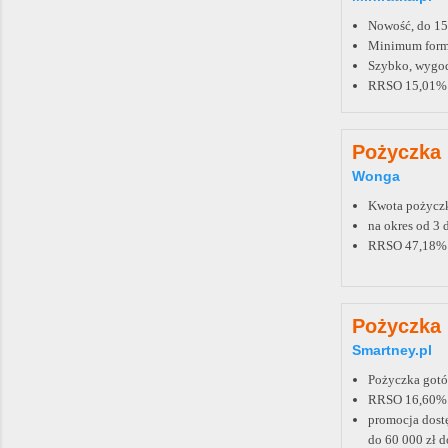
Nowość, do 150
Minimum form
Szybko, wygod
RRSO 15,01%
Pożyczka 
Wonga
Kwota pożyczk
na okres od 3 
RRSO 47,18%
Pożyczka 
Smartney.pl
Pożyczka gotó
RRSO 16,60%
promocja dost
do 60 000 zł d