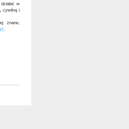
 działać w
 cywilną i
ej znane,
z)
.