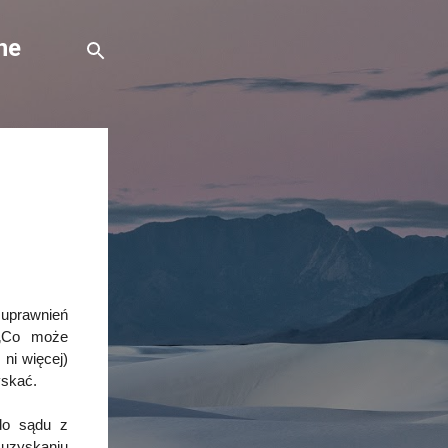
ne
uprawnień
 „Co może
 ni więcej)
yskać.
 do sądu z
uzyskaniu