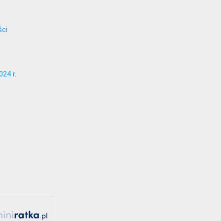
ści
24 r.