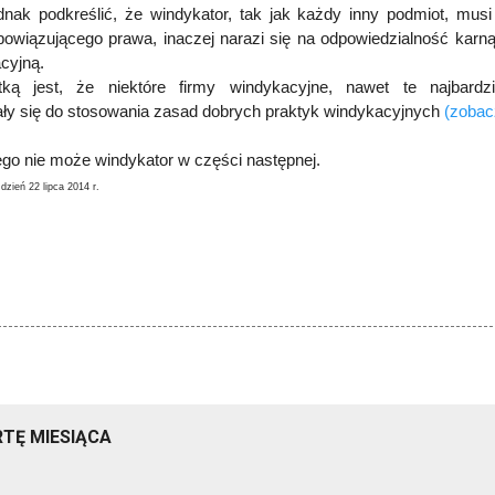
dnak podkreślić, że windykator, tak jak każdy inny podmiot, musi
owiązującego prawa, inaczej narazi się na odpowiedzialność karną,
acyjną.
tką jest, że niektóre firmy windykacyjne, nawet te najbardzi
ły się do stosowania zasad dobrych praktyk windykacyjnych
(zobac
go nie może windykator w części następnej.
dzień 22 lipca 2014 r.
TĘ MIESIĄCA