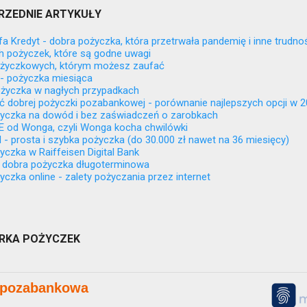
RZEDNIE ARTYKUŁY
lfa Kredyt - dobra pożyczka, która przetrwała pandemię i inne trudno
h pożyczek, które są godne uwagi
ożyczkowych, którym możesz zaufać
- pożyczka miesiąca
życzka w nagłych przypadkach
ć dobrej pożyczki pozabankowej - porównanie najlepszych opcji w 20
yczka na dowód i bez zaświadczeń o zarobkach
od Wonga, czyli Wonga kocha chwilówki
 - prosta i szybka pożyczka (do 30.000 zł nawet na 36 miesięcy)
czka w Raiffeisen Digital Bank
- dobra pożyczka długoterminowa
czka online - zalety pożyczania przez internet
KA POŻYCZEK
 pozabankowa