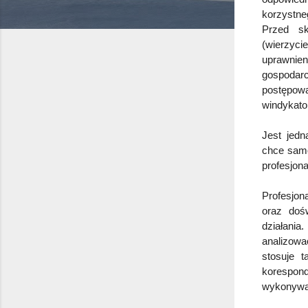
korzystne
Przed sk
(wierzyci
uprawnien
gospodarc
postępowa
windykato
Jest jed
chce samo
profesjon
Profesjon
oraz doś
działania
analizowa
stosuje t
korespond
wykonywan