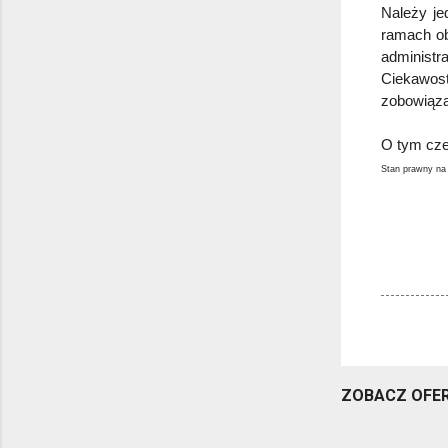
Należy je
ramach ob
administr
Ciekawos
zobowiąza
O tym cze
Stan prawny na 
ZOBACZ OFER