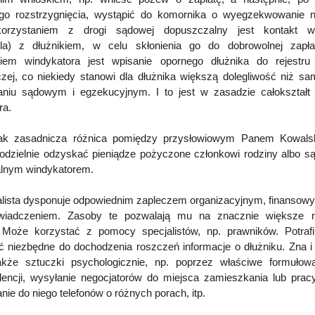
go rozstrzygnięcia, wystąpić do komornika o wyegzekwowanie n
orzystaniem z drogi sądowej dopuszczalny jest kontakt wi
ela) z dłużnikiem, w celu skłonienia go do dobrowolnej zapł
iem windykatora jest wpisanie opornego dłużnika do rejestru 
zej, co niekiedy stanowi dla dłużnika większą dolegliwość niż sa
niu sądowym i egzekucyjnym. I to jest w zasadzie całokształt
ra.
nak zasadnicza różnica pomiędzy przysłowiowym Panem Kowalsk
dzielnie odzyskać pieniądze pożyczone członkowi rodziny albo są
alnym windykatorem.
alista dysponuje odpowiednim zapleczem organizacyjnym, finansow
wiadczeniem. Zasoby te pozwalają mu na znacznie większe m
. Może korzystać z pomocy specjalistów, np. prawników. Potrafi
ć niezbędne do dochodzenia roszczeń informacje o dłużniku. Zna i 
akże sztuczki psychologicznie, np. poprzez właściwe formułowa
encji, wysyłanie negocjatorów do miejsca zamieszkania lub pracy
ie do niego telefonów o różnych porach, itp.