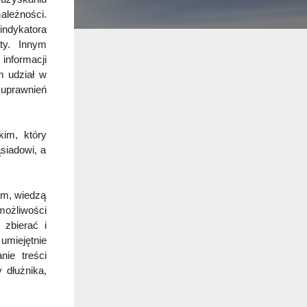
ależności.
ndykatora
aty. Innym
informacji
m udział w
 uprawnień
im, który
siadowi, a
ym, wiedzą
ożliwości
 zbierać i
umiejętnie
nie treści
 dłużnika,