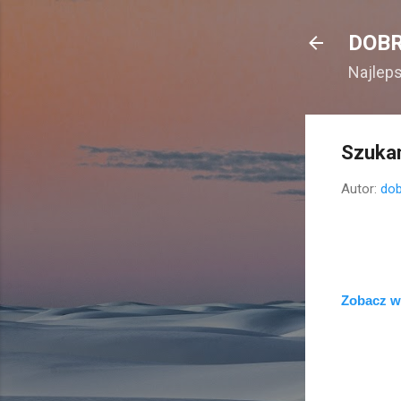
DOBR
Najlep
Szukam
Autor:
dob
Zobacz w