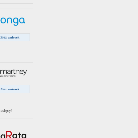
Złóż wniosek
Złóż wniosek
esięcy!