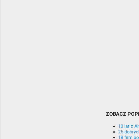
ZOBACZ POP
10 lat z A
25 dobryc
18 firm p