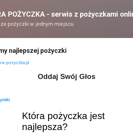
Przejdź do głównej zawartości
A POŻYCZKA - serwis z pożyczkami onli
sze pożyczki w jednym miejscu
y najlepszej pożyczki
ra-pozyczka.pl
Oddaj Swój Głos
yniki