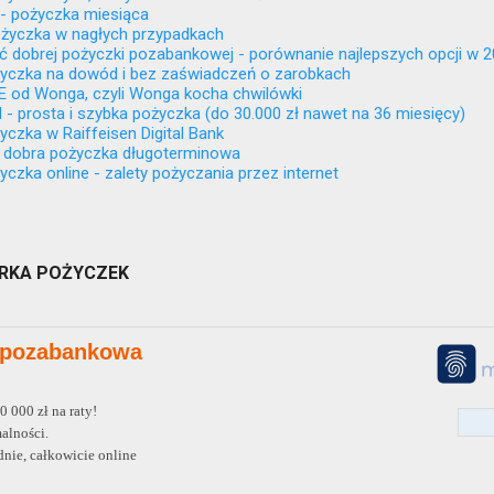
- pożyczka miesiąca
życzka w nagłych przypadkach
ć dobrej pożyczki pozabankowej - porównanie najlepszych opcji w 20
yczka na dowód i bez zaświadczeń o zarobkach
od Wonga, czyli Wonga kocha chwilówki
 - prosta i szybka pożyczka (do 30.000 zł nawet na 36 miesięcy)
czka w Raiffeisen Digital Bank
- dobra pożyczka długoterminowa
czka online - zalety pożyczania przez internet
KA POŻYCZEK
 pozabankowa
 000 zł na raty!
alności.
nie, całkowicie online