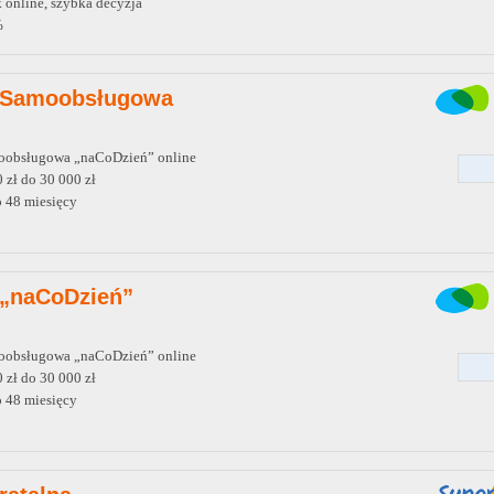
 online, szybka decyzja
%
 Samoobsługowa
oobsługowa „naCoDzień” online
 zł do 30 000 zł
o 48 miesięcy
 „naCoDzień”
oobsługowa „naCoDzień” online
 zł do 30 000 zł
o 48 miesięcy