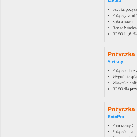
taRata
Szybka pożyc
Pożyczysz od 1
Spłata nawet d
Bez zaświadcze
RRSO 11,61%
Pożyczka
Viviraty
Pożyczka bez z
Wygodnie spłac
Wszystko onli
RRSO dla przy
Pożyczka 
RataPro
Pomożemy Ci zn
Pożyczka na 1 