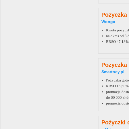
Pożyczka 
Wonga
Kwota pożyczk
na okres od 3 
RRSO 47,18%
Pożyczka 
Smartney.pl
Pożyczka gotó
RRSO 16,60%
promocja dost
do 60 000 zł d
promocja dostę
Pożyczki 