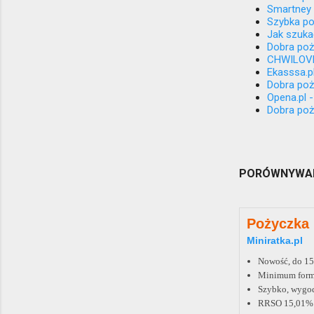
Smartney 
Szybka po
Jak szuka
Dobra poż
CHWILOVE 
Ekasssa.pl
Dobra poży
Opena.pl 
Dobra poży
PORÓWNYWAR
Pożyczka
Miniratka.pl
Nowość, do 150
Minimum form
Szybko, wygod
RRSO 15,01%