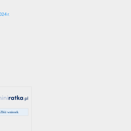
24 r.
Złóż wniosek