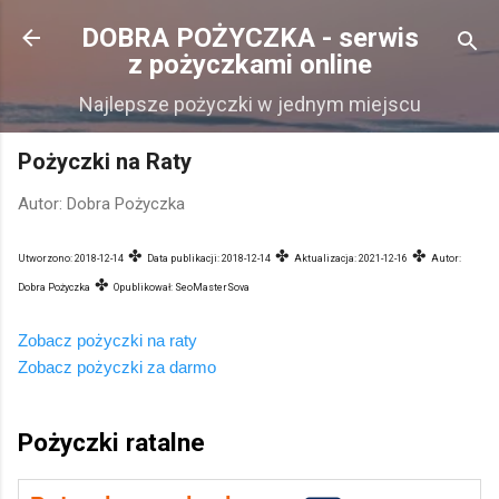
Przejdź do głównej zawartości
DOBRA POŻYCZKA - serwis
z pożyczkami online
Najlepsze pożyczki w jednym miejscu
Pożyczki na Raty
Autor:
Dobra Pożyczka
✤
✤
✤
Utworzono:
2018-12-14
Data publikacji:
2018-12-14
Aktualizacja:
2021-12-16
Autor:
✤
Dobra Pożyczka
Opublikował:
SeoMasterSova
Zobacz pożyczki na raty
Zobacz pożyczki za darmo
Pożyczki ratalne