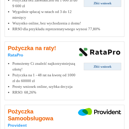
Pożyczka bez zaświadczeń od 1 000 zł do
Złóż wniosek
9 600 zł
Wygodnie spłacaj w ratach od 3 do 12
miesięcy
Wszystko online, bez wychodzenia z domu!
RRSO dla przykładu reprezentatywnego wynosi 77,80%
Pożyczka na raty!
RataPro
Pomożemy Ci znaleźć najkorzystniejszą
Złóż wniosek
ofertę!
Pożyczka na 1 - 48 rat na kwotę od 1000
zł do 60000 zł
Prosty wniosek online, szybka decyzja
RRSO: 68,26%
Pożyczka
Samoobsługowa
Provident