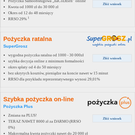
Pożyczka Samoobsługowa „naCoDzień” online
Złóż wniosek
Kwota od 1000 zł do 30 000 zł
Okres od 12 do 48 miesięcy
1
RRSO 29%
Pożyczka ratalna
SuperGrosz
wygodna pożyczka ratalna od 1000 - 30 000zł
Złóż wniosek
szybka decyzja online z minimum formalności
okres spłaty od 4 do 50 miesięcy
bez ukrytych kosztów, pieniądze na koncie nawet w 15 minut
RRSO dla przykładu reprezentatywnego wynosi 29,01%
Szybka pożyczka on-line
Pożyczka Plus
Zmiana na PLUS!
Złóż wniosek
TERAZ NAWET 8000 zł za DARMO (RRSO
0%)
Maksymalna kwota pożyczki nawet do 20 000 zł