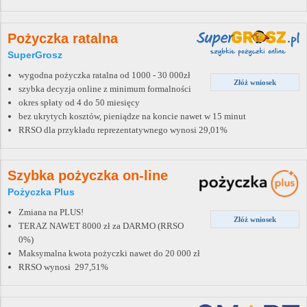
Pożyczka ratalna
SuperGrosz
wygodna pożyczka ratalna od 1000 - 30 000zł
Złóż wniosek
szybka decyzja online z minimum formalności
okres spłaty od 4 do 50 miesięcy
bez ukrytych kosztów, pieniądze na koncie nawet w 15 minut
RRSO dla przykładu reprezentatywnego wynosi 29,01%
Szybka pożyczka on-line
Pożyczka Plus
Zmiana na PLUS!
Złóż wniosek
TERAZ NAWET 8000 zł za DARMO (RRSO
0%)
Maksymalna kwota pożyczki nawet do 20 000 zł
RRSO wynosi 297,51%