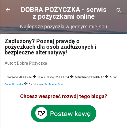
Przejdź do głównej zawartości
DOBRA POŻYCZKA - serwis
z pożyczkami online
Najlepsze pożyczki w jednym miejscu
Zadłużony? Poznaj prawdę o
pożyczkach dla osób zadłużonych i
bezpieczne alternatywy!
Autor:
Dobra Pożyczka
✤
✤
✤
Utworzono:
2023-07-14
Data publikacji:
2023-07-14
Aktualizacja:
2023-07-17
Autor:
✤
Dobra Pożyczka
Opublikował:
SeoMasterSova
Chcesz wesprzeć rozwój tego bloga?