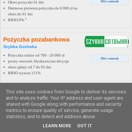
Złóż wniosek
Okres pożyczki 61 dni
Darmowa pierwsza pożyczka do 6 000 zł na
okres do 61 dni
1
RRSO 0%
Pożyczka pozabankowa
Szybka Gotówka
Pożyczka online od 700 - 20 000 zł
Złóż wniosek
prosty wniosek, błyskawiczna decyzja
okres spłaty od 7 do 65 dni
RRSO wynosi 111%
This site uses cookies from Google to deliver its services
Chwilówka
and to analyze traffic. Your IP address and user-agent are
Avinto
shared with Google along with performance and security
Bez wychodzenia z domu
metrics to ensure quality of service, generate usage
Złóż wniosek
Odpowiedź w ciągu kilku minut
statistics, and to detect and address abuse.
Atrakcyjne warunki
LEARN MORE
GOT IT
Możliwość refinansowania
RRSO: 299,25%